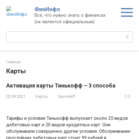
Перейти
ФинИнфо
к
Все, что нужно знать о финансах
контенту
(не является официальным)
Поиск:
Главная
Карты
Активация карты Тинькофф – 3 способа
02.09.2021
Карты
tauroskiff
0
Тарифы и условия Тинькофф выпускает около 25 видов
дебетовых карт и 20 видов кредитных карт. Они
обслуживали совершенно другие условия. Обслуживание
простейших дебетовых карт стоит 99 рублей в…