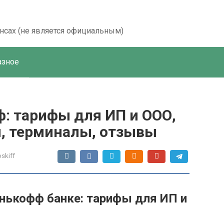
ансах (не является официальным)
азное
: тарифы для ИП и ООО,
, терминалы, отзывы
oskiff
инькофф банке: тарифы для ИП и