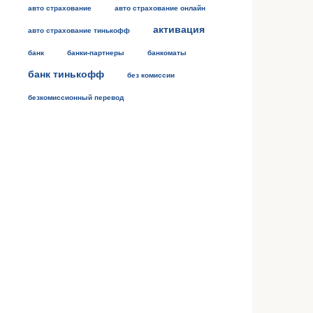
авто страхование
авто страхование онлайн
активация
авто страхование тинькофф
банк
банки-партнеры
банкоматы
банк тинькофф
без комиссии
безкомиссионный перевод