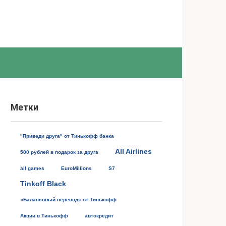
Метки
"Приведи друга" от Тинькофф банка
All Airlines
500 рублей в подарок за друга
all games
EuroMillions
S7
Tinkoff Black
«Балансовый перевод» от Тинькофф
Акции в Тинькофф
автокредит