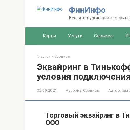
Перейти
ФинИнфо
к
контенту
Все, что нужно знать о фин
Карты
Услуги
Сервисы
Р
Главная
»
Сервисы
Эквайринг в Тинькофф
условия подключения
02.09.2021
Рубрика:
Сервисы
Автор:
taur
Торговый эквайринг в Т
ООО