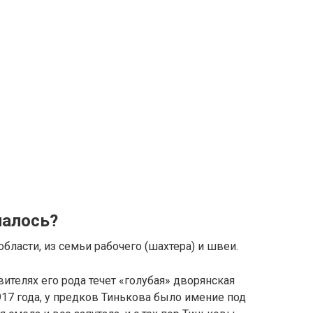
налось?
бласти, из семьи рабочего (шахтера) и швеи.
вителях его рода течет «голубая» дворянская
917 года, у предков Тинькова было имение под