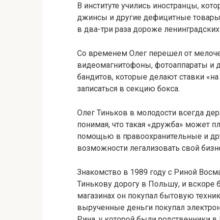
В институте учились иностранцы, кот
джинсы и другие дефицитные товары. 
в два-три раза дороже ленинградских
Со временем Олег перешел от мелоче
видеомагнитофоны, фотоаппараты и др
бандитов, которые делают ставки «на
записаться в секцию бокса.
Олег Тиньков в молодости всегда де
понимая, что такая «дружба» может пл
помощью в правоохранительные и дру
возможности легализовать свой бизне
Знакомство в 1989 году с Риной Восм
Тинькову дорогу в Польшу, и вскоре 
магазинах он покупал бытовую техник
вырученные деньги покупал электрони
Рина, у которой были родственники в