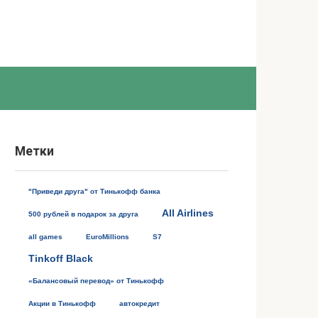
Метки
"Приведи друга" от Тинькофф банка
All Airlines
500 рублей в подарок за друга
all games
EuroMillions
S7
Tinkoff Black
«Балансовый перевод» от Тинькофф
Акции в Тинькофф
автокредит