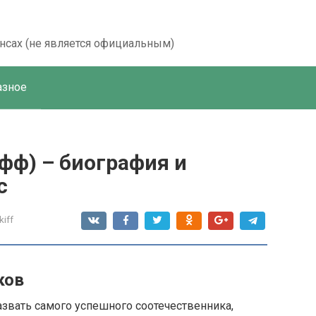
ансах (не является официальным)
азное
фф) – биография и
с
kiff
ков
азвать самого успешного соотечественника,