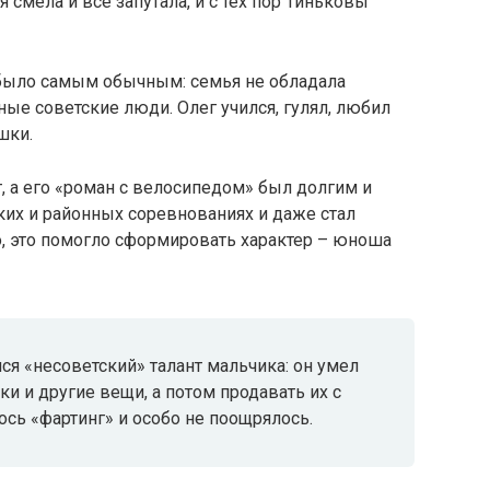
смела и все запутала, и с тех пор Тиньковы
о было самым обычным: семья не обладала
ные советские люди. Олег учился, гулял, любил
шки.
 а его «роман с велосипедом» был долгим и
ких и районных соревнованиях и даже стал
о, это помогло сформировать характер – юноша
я «несоветский» талант мальчика: он умел
и и другие вещи, а потом продавать их с
ось «фартинг» и особо не поощрялось.