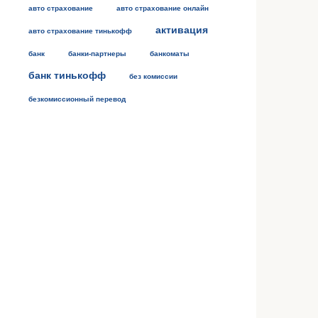
авто страхование
авто страхование онлайн
активация
авто страхование тинькофф
банк
банки-партнеры
банкоматы
банк тинькофф
без комиссии
безкомиссионный перевод