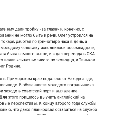
те ему дали тройку «за глаза» и, конечно, с
вании не могло быть и речи. Олег устроился на
каря, работал по три-четыре часа в день, а
а молодому человеку исполнилось восемнадцать,
плата была намного выше, и ждал перевода в СКА,
то взяли «сына» великого полководца, и Тиньков
олг Родине.
л в Приморском крае недалеко от Находки, где,
елосипеде. В обязанности молодого пограничника
и заходе в советский порт и выявление
Для этого пришлось выучить английский на
овые перспективы. К концу второго года службы
знью, что даже планировал оставаться на службе