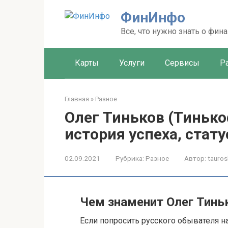
Перейти
ФинИнфо
к
контенту
Все, что нужно знать о фин
Карты
Услуги
Сервисы
Р
Главная
»
Разное
Олег Тиньков (Тинько
история успеха, стату
02.09.2021
Рубрика:
Разное
Автор:
tauros
Чем знаменит Олег Тинь
Если попросить русского обывателя н