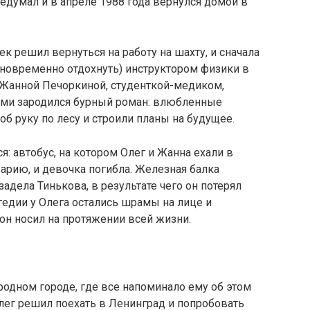
едумал и в апреле 1988 года вернулся домой в
 решил вернуться на работу на шахту, и сначала
дновременно отдохнуть) инструктором физики в
 Жанной Печоркиной, студенткой-медиком,
ими зародился бурный роман: влюбленные
об руку по лесу и строили планы на будущее.
: автобус, на котором Олег и Жанна ехали в
варию, и девочка погибла. Железная балка
адела Тинькова, в результате чего он потерял
гедии у Олега остались шрамы на лице и
он носил на протяжении всей жизни.
родном городе, где все напоминало ему об этом
лег решил поехать в Ленинград и попробовать