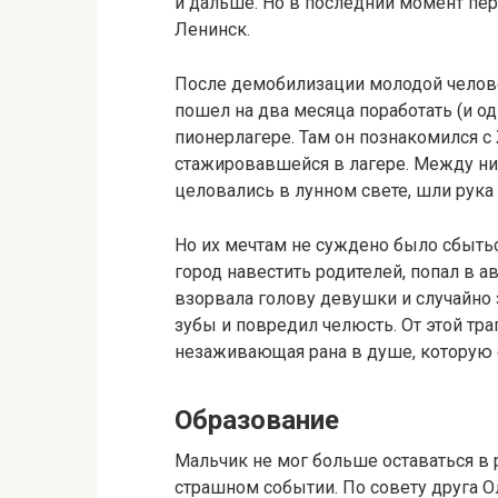
и дальше. Но в последний момент пер
Ленинск.
После демобилизации молодой человек
пошел на два месяца поработать (и о
пионерлагере. Там он познакомился с
стажировавшейся в лагере. Между н
целовались в лунном свете, шли рука 
Но их мечтам не суждено было сбыться
город навестить родителей, попал в а
взорвала голову девушки и случайно з
зубы и повредил челюсть. От этой тра
незаживающая рана в душе, которую 
Образование
Мальчик не мог больше оставаться в 
страшном событии. По совету друга О