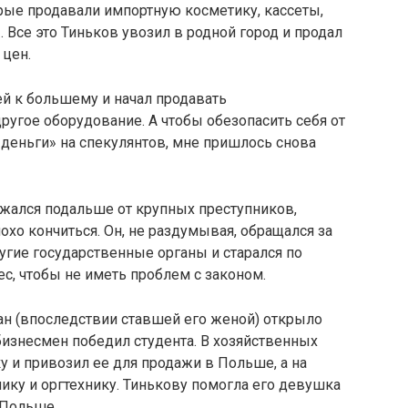
орые продавали импортную косметику, кассеты,
Все это Тиньков увозил в родной город и продал
 цен.
й к большему и начал продавать
угое оборудование. А чтобы обезопасить себя от
 деньги» на спекулянтов, мне пришлось снова
ржался подальше от крупных преступников,
охо кончиться. Он, не раздумывая, обращался за
гие государственные органы и старался по
с, чтобы не иметь проблем с законом.
ан (впоследствии ставшей его женой) открыло
бизнесмен победил студента. В хозяйственных
у и привозил ее для продажи в Польше, а на
ку и оргтехнику. Тинькову помогла его девушка
 Польше.