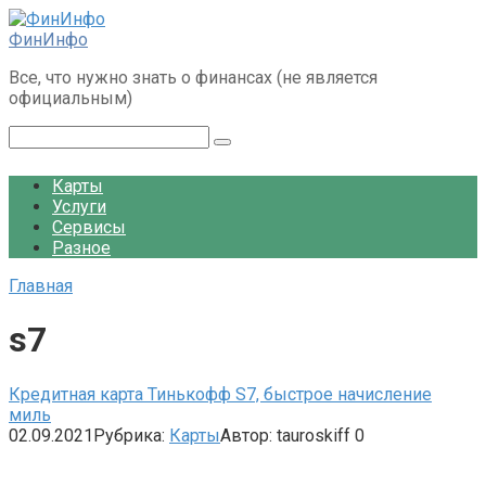
Перейти
к
ФинИнфо
контенту
Все, что нужно знать о финансах (не является
официальным)
Поиск:
Карты
Услуги
Сервисы
Разное
Главная
s7
Кредитная карта Тинькофф S7, быстрое начисление
миль
02.09.2021
Рубрика:
Карты
Автор:
tauroskiff
0