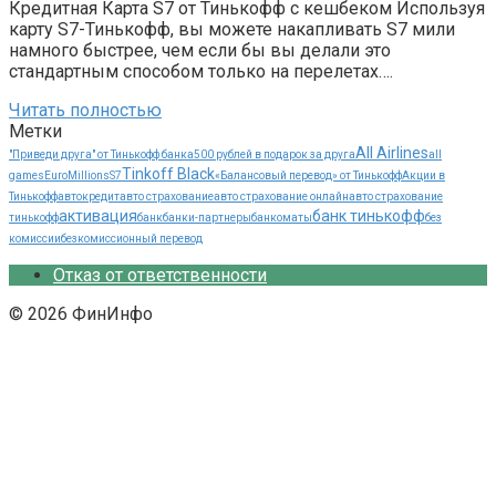
Кредитная Карта S7 от Тинькофф с кешбеком Используя
карту S7-Тинькофф, вы можете накапливать S7 мили
намного быстрее, чем если бы вы делали это
стандартным способом только на перелетах….
Читать полностью
Метки
All Airlines
"Приведи друга" от Тинькофф банка
500 рублей в подарок за друга
all
Tinkoff Black
games
EuroMillions
S7
«Балансовый перевод» от Тинькофф
Акции в
Тинькофф
автокредит
авто страхование
авто страхование онлайн
авто страхование
активация
банк тинькофф
тинькофф
банк
банки-партнеры
банкоматы
без
комиссии
безкомиссионный перевод
Отказ от ответственности
© 2026 ФинИнфо