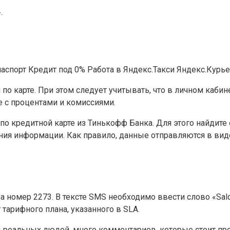
.
аспорт Кредит под 0% Работа в Яндекс.Такси Яндекс.Курьер
о карте. При этом следует учитывать, что в личном кабине
е с процентами и комиссиями.
по кредитной карте из Тинькофф Банка. Для этого найдите 
я информации. Как правило, данные отправляются в виде 
 номер 2273. В тексте SMS необходимо ввести слово «Saldo
 тарифного плана, указанного в SLA.
 реальных людей, много комментариев, которые стоит про