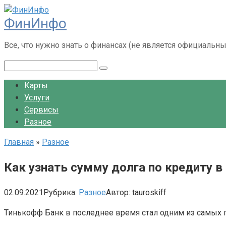
Перейти
ФинИнфо
к
контенту
Все, что нужно знать о финансах (не является официальн
Поиск:
Карты
Услуги
Сервисы
Разное
Главная
»
Разное
Как узнать сумму долга по кредиту 
02.09.2021
Рубрика:
Разное
Автор:
tauroskiff
Тинькофф Банк в последнее время стал одним из самых 