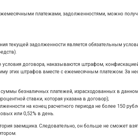
жемесячными платежами, задолженностями, можно получи
ния текущей задолженности является обязательным усло
едств).
условия договора, наказываются штрафом, конфискацией 
умму этих штрафов вместе с ежемесячным платежом. За н
я суммы безналичных платежей, израсходованных в данн
процентной ставки, которая указана в договор);
женности на конец расчетного периода не более 150 рубле
овых или 0,52% в день.
ория заемщика. Следовательно, он больше не сможет взя
итором.