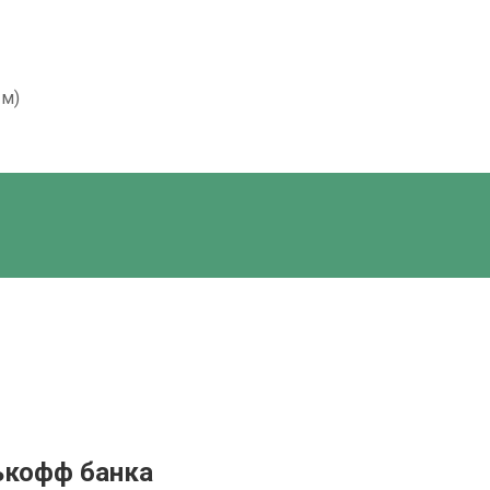
ым)
ькофф банка