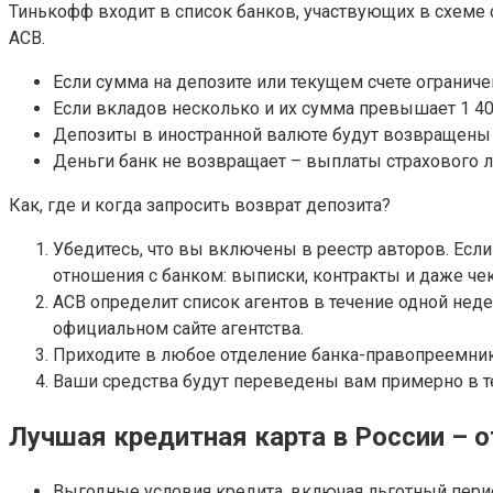
Тинькофф входит в список банков, участвующих в схеме 
АСВ.
Если сумма на депозите или текущем счете огранич
Если вкладов несколько и их сумма превышает 1 400
Депозиты в иностранной валюте будут возвращены в
Деньги банк не возвращает – выплаты страхового л
Как, где и когда запросить возврат депозита?
Убедитесь, что вы включены в реестр авторов. Есл
отношения с банком: выписки, контракты и даже чек
АСВ определит список агентов в течение одной нед
официальном сайте агентства.
Приходите в любое отделение банка-правопреемника
Ваши средства будут переведены вам примерно в те
Лучшая кредитная карта в России – 
Выгодные условия кредита, включая льготный пери