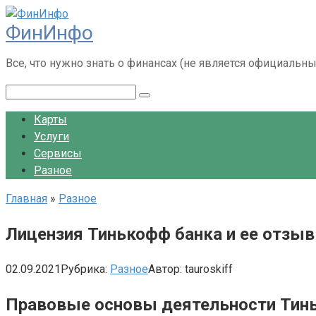
Перейти
ФинИнфо
к
контенту
Все, что нужно знать о финансах (не является официальн
Поиск:
Карты
Услуги
Сервисы
Разное
Главная
»
Разное
Лицензия Тинькофф банка и ее отзыв
02.09.2021
Рубрика:
Разное
Автор:
tauroskiff
Правовые основы деятельности Тин