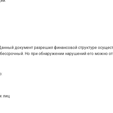
ий:
а. Данный документ разрешил финансовой структуре осуще
бессрочный. Но при обнаружении нарушений его можно от
о:
х лиц