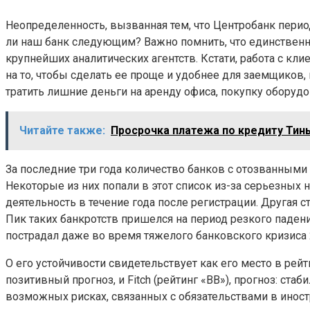
Неопределенность, вызванная тем, что Центробанк перио
ли наш банк следующим? Важно помнить, что единственн
крупнейших аналитических агентств. Кстати, работа с кли
на то, чтобы сделать ее проще и удобнее для заемщиков,
тратить лишние деньги на аренду офиса, покупку оборудо
Читайте также:
Просрочка платежа по кредиту Тин
За последние три года количество банков с отозванными
Некоторые из них попали в этот список из-за серьезных 
деятельность в течение года после регистрации. Другая 
Пик таких банкротств пришелся на период резкого паден
пострадал даже во время тяжелого банковского кризиса 
О его устойчивости свидетельствует как его место в рейт
позитивный прогноз, и Fitch (рейтинг «BB»), прогноз: с
возможных рисках, связанных с обязательствами в иност