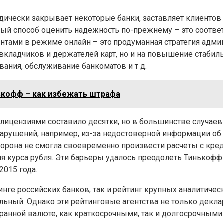
дически закрывает некоторые банки, заставляет клиентов 
ый способ оценить надежность по-прежнему – это соотве
ентами в режиме онлайн – это продуманная стратегия админ
 вкладчиков и держателей карт, но и на повышение стабиль
вания, обслуживание банкоматов и т д.
ькофф – как избежать штрафа
 лицензиями составило десятки, но в большинстве случаев
нарушений, например, из-за недостоверной информации об у
сторона не смогла своевременно произвести расчеты с кре
ия курса рубля. Эти барьеры удалось преодолеть Тинькофф
2015 года.
инге российских банков, так и рейтинг крупных аналитическ
табильный. Однако эти рейтинговые агентства не только де
ранной валюте, как краткосрочными, так и долгосрочными