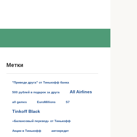
Метки
"Приведи друга" от Тинькофф банка
All Airlines
500 рублей в подарок за друга
all games
EuroMillions
S7
Tinkoff Black
«Балансовый перевод» от Тинькофф
Акции в Тинькофф
автокредит