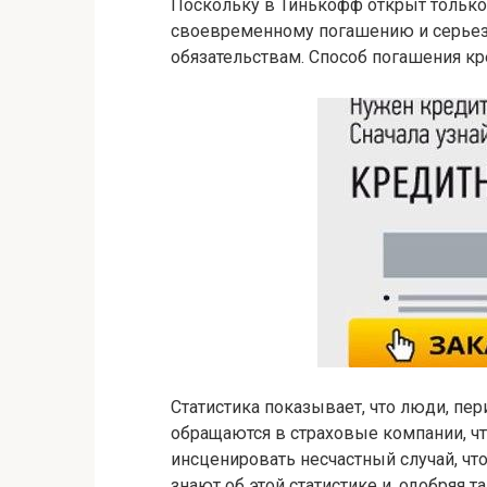
Поскольку в Тинькофф открыт только
своевременному погашению и серьез
обязательствам. Способ погашения кр
Статистика показывает, что люди, пе
обращаются в страховые компании, что
инсценировать несчастный случай, ч
знают об этой статистике и, одобряя 