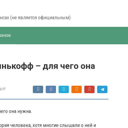
ансах (не является официальным)
азное
нькофф – для чего она
kiff
тория человека, хотя многие слышали о ней и