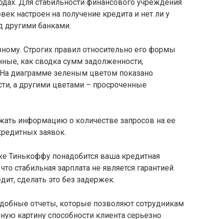
одах. Для стабильности финансового учреждения
век настроен на получение кредита и нет ли у
д другими банками.
зному. Строгих правил относительно его формы
анные, как сводка сумм задолженности,
 На диаграмме зеленым цветом показано
сти, а другими цветами – просроченные
жать информацию о количестве запросов на ее
кредитных заявок.
ке Тинькоффу понадобится ваша кредитная
что стабильная зарплата не является гарантией
дит, сделать это без задержек.
добные отчеты, которые позволяют сотрудникам
ную картину способности клиента серьезно