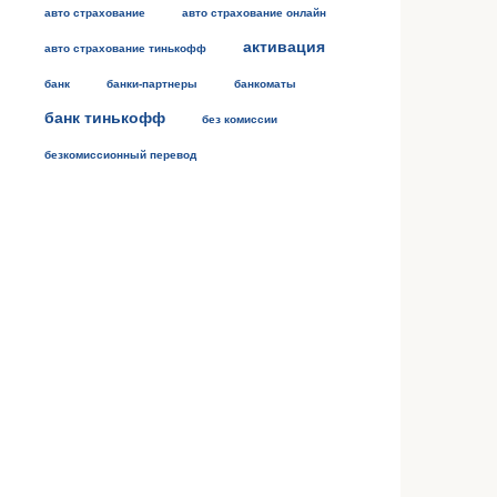
авто страхование
авто страхование онлайн
активация
авто страхование тинькофф
банк
банки-партнеры
банкоматы
банк тинькофф
без комиссии
безкомиссионный перевод