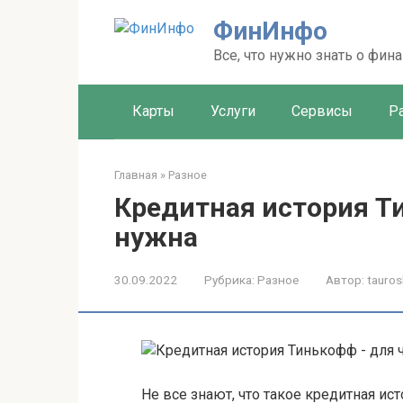
Перейти
ФинИнфо
к
контенту
Все, что нужно знать о фин
Карты
Услуги
Сервисы
Р
Главная
»
Разное
Кредитная история Ти
нужна
30.09.2022
Рубрика:
Разное
Автор:
tauros
Не все знают, что такое кредитная ис