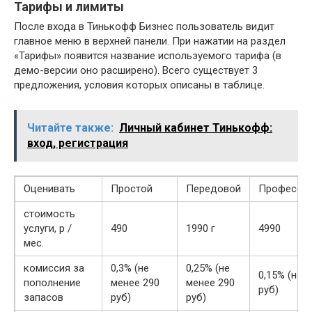
Тарифы и лимиты
После входа в Тинькофф Бизнес пользователь видит
главное меню в верхней панели. При нажатии на раздел
«Тарифы» появится название используемого тарифа (в
демо-версии оно расширено). Всего существует 3
предложения, условия которых описаны в таблице.
Читайте также:
Личный кабинет Тинькофф:
вход, регистрация
Оценивать
Простой
Передовой
Професси
стоимость
услуги, р /
490
1990 г
4990
мес.
комиссия за
0,3% (не
0,25% (не
0,15% (не 
пополнение
менее 290
менее 290
руб)
запасов
руб)
руб)