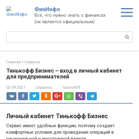
Перейти
ФинИнфо
к
Все, что нужно знать о финансах
контенту
(не является официальным)
Поиск:
Главная
»
Сервисы
Тинькофф Бизнес – вход в личный кабинет
для предпринимателей
02.09.2021
Сервисы
tauroskiff
Личный кабинет Тинькофф Бизнес
Сервис имеет удобные функции, поэтому создает
комфортные условия для проведения операций в
национальной и иностранной валюте.