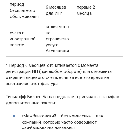
период
6 месяцев
первые 2
бесплатного
для ИП*
месяца
обслуживания
количество
счета в
не
иностранной
ограничено,
валюте
услуга
бесплатная
* Период 6 месяцев отсчитывается с момента
регистрации ИП (при любом обороте) или с момента
открытия лицевого счета, если за все это время не
выставился счет-фактура.
Тинькофф Бизнес Банк предлагает привязать к тарифам
дополнительные пакеты:
«Межбанковский – без комиссии» – для
компаний, которые часто совершают
межбанковские переводы.