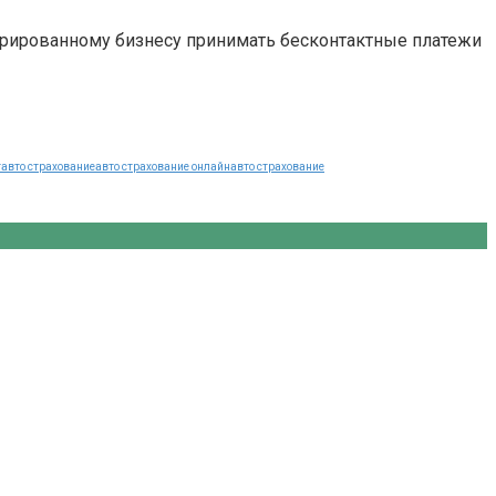
трированному бизнесу принимать бесконтактные платежи
т
авто страхование
авто страхование онлайн
авто страхование