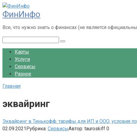
Перейти
ФинИнфо
к
контенту
Все, что нужно знать о финансах (не является официальн
Поиск:
Карты
Услуги
Сервисы
Разное
Главная
эквайринг
Эквайринг в Тинькофф: тарифы для ИП и ООО, условия п
02.09.2021
Рубрика:
Сервисы
Автор:
tauroskiff
0