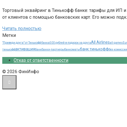
Торговый эквайринг в Тинькофф банке: тарифы для ИП 
от клиентов с помощью банковских карт. Его можно под
Читать полностью
Метки
All Airlines
"Приведи друга" от Тинькофф банка
500 рублей в подарок за друга
all games
Eur
активация
банк тинькофф
тинькофф
банк
банки-партнеры
банкоматы
без комиссии
Отказ от ответственности
© 2026 ФинИнфо