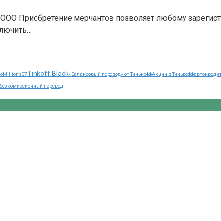
и ООО Приобретение мерчантов позволяет любому зарегис
ключить…
Tinkoff Black
oMillions
S7
«Балансовый перевод» от Тинькофф
Акции в Тинькофф
автокреди
безкомиссионный перевод