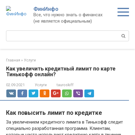
Перейти
ФинИнфо
к
Все, что нужно знать о финансах
контенту
(не является официальным)
Поиск:
Главная
»
Услуги
Как увеличить кредитный лимит по карте
Тинькофф онлайн?
02.09.2021
Услуги
tauroskiff
Как повысить лимит по кредитке
За увеличением кредитного лимита в Тинькофф следит
специально разработанная программа. Клиентам,
которые часто используют кредитную карту в течение