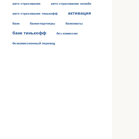
авто страхование
авто страхование онлайн
активация
авто страхование тинькофф
банк
банки-партнеры
банкоматы
банк тинькофф
без комиссии
безкомиссионный перевод