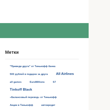
Метки
"Приведи друга" от Тинькофф банка
All Airlines
500 рублей в подарок за друга
all games
EuroMillions
S7
Tinkoff Black
«Балансовый перевод» от Тинькофф
Акции в Тинькофф
автокредит