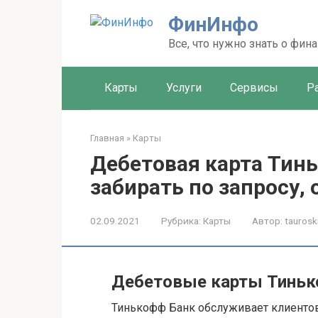
Перейти
ФинИнфо
к
контенту
Все, что нужно знать о фин
Карты
Услуги
Сервисы
Р
Главная
»
Карты
Дебетовая карта Тинь
забирать по запросу,
02.09.2021
Рубрика:
Карты
Автор:
taurosk
Дебетовые карты Тиньк
Тинькофф Банк обслуживает клиентов