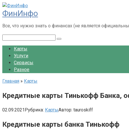
Перейти
ФинИнфо
к
контенту
Все, что нужно знать о финансах (не является официальн
Поиск:
Карты
Услуги
Сервисы
Разное
Главная
»
Карты
Кредитные карты Тинькофф Банка, оф
02.09.2021
Рубрика:
Карты
Автор:
tauroskiff
Кредитные карты банка Тинькофф