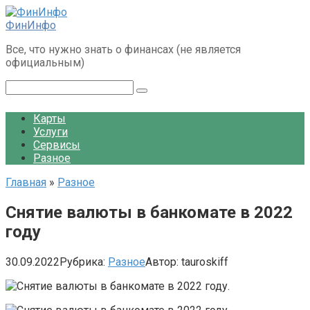
Перейти
к
ФинИнфо
контенту
Все, что нужно знать о финансах (не является
официальным)
Поиск:
Карты
Услуги
Сервисы
Разное
Главная
»
Разное
Снятие валюты в банкомате в 2022
году
30.09.2022
Рубрика:
Разное
Автор:
tauroskiff