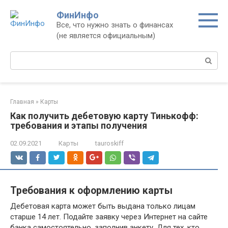
Перейти
ФинИнфо
к
Все, что нужно знать о финансах
контенту
(не является официальным)
Поиск:
Главная
»
Карты
Как получить дебетовую карту Тинькофф:
требования и этапы получения
02.09.2021
Карты
tauroskiff
Требования к оформлению карты
Дебетовая карта может быть выдана только лицам
старше 14 лет. Подайте заявку через Интернет на сайте
банка самостоятельно, заполнив анкету. Для тех, кто