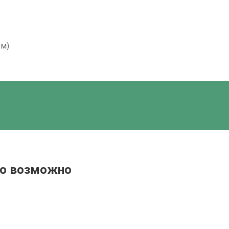
ым)
это возможно