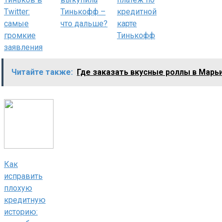
Twitter:
Тинькофф –
кредитной
самые
что дальше?
карте
громкие
Тинькофф
заявления
Читайте также:
Где заказать вкусные роллы в Марь
Как
исправить
плохую
кредитную
историю: