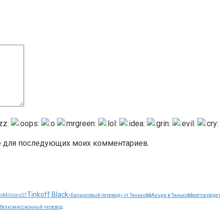
ере для последующих моих комментариев.
Tinkoff Black
oMillions
S7
«Балансовый перевод» от Тинькофф
Акции в Тинькофф
автокреди
безкомиссионный перевод