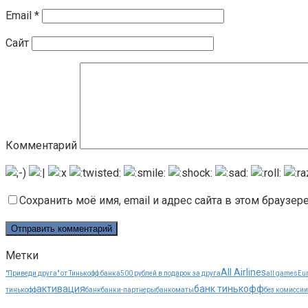
Email
*
Сайт
Комментарий
Сохранить моё имя, email и адрес сайта в этом брауз
Метки
All Airlines
"Приведи друга" от Тинькофф банка
500 рублей в подарок за друга
all games
Eur
активация
банк тинькофф
тинькофф
банк
банки-партнеры
банкоматы
без комиссии