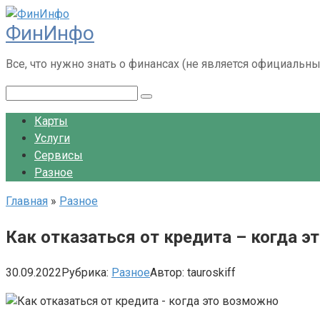
Перейти
ФинИнфо
к
контенту
Все, что нужно знать о финансах (не является официальн
Поиск:
Карты
Услуги
Сервисы
Разное
Главная
»
Разное
Как отказаться от кредита – когда 
30.09.2022
Рубрика:
Разное
Автор:
tauroskiff