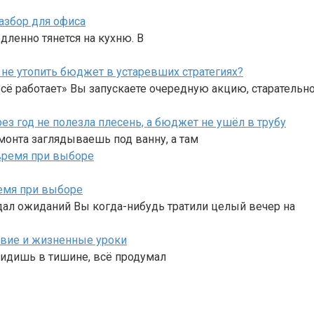
азбор для офиса
дленно тянется на кухню. В
не утопить бюджет в устаревших стратегиях?
сё работает» Вы запускаете очередную акцию, старательн
ез год не полезла плесень, а бюджет не ушёл в трубу
емонта заглядываешь под ванну, а там
ремя при выборе
дал ожиданий Вы когда-нибудь тратили целый вечер на
ствие и жизненные уроки
 сидишь в тишине, всё продумал